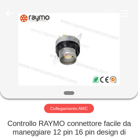
2026
Shenzhen
Raymo
Electronics
Technology
Limited.
All
Rights
CASA
Reserved.
PRODOTTI
MOSTRA
VR
CIRCA
NOI
Collegamento AMC
Controllo RAYMO connettore facile da
GIRO
maneggiare 12 pin 16 pin design di