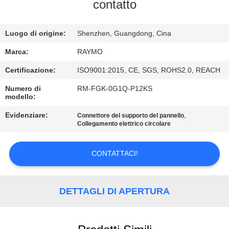
DELLA
contatto
FABBRICA
Luogo di origine:
Shenzhen, Guangdong, Cina
CONTROLLO
Marca:
RAYMO
DI
Certificazione:
ISO9001:2015, CE, SGS, ROHS2.0, REACH
QUALITÀ
Numero di
RM-FGK-0G1Q-P12KS
modello:
CONTATTICI
Evidenziare:
,
Connettore del supporto del pannello
Collegamento elettrico circolare
NOTIZIE
CONTATTACI!
RICHIEDA
DETTAGLI DI APERTURA
UNA
CITAZIONE