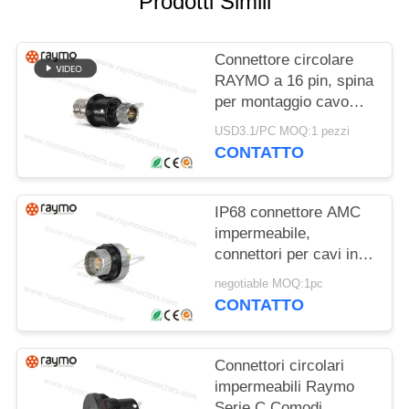
Prodotti Simili
MAPPA
Connettore circolare
DEL
RAYMO a 16 pin, spina
SITO
per montaggio cavo
serie AMY Y
USD3.1/PC MOQ:1 pezzi
PRIVACY
CONTATTO
POLICY
IP68 connettore AMC
impermeabile,
connettori per cavi in
alluminio
negotiable MOQ:1pc
CONTATTO
Connettori circolari
impermeabili Raymo
Serie C Comodi